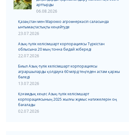
арттырды
06.08.2026
Қазақстан мен Марокко агроөнеркәсіп саласында
ынтымақтастықты кеңейтуде
23.07.2026
Азық-түлік келісімшарт корпорациясы Түркістан
облысына 20 мың тонна бидай жібереді
22.07.2026
Биыл Азық-түлік келісімшарт корпорациясы
аграршыларды қолдауға 60 млрд теңгеден астам қаржы
бөледі
13.07.2026
Қоғамдық кеңес Азық-түлік келісімшарт
корпорациясының 2025 жылғы жұмыс нәтижелерін оң
бағалады
02.07.2026