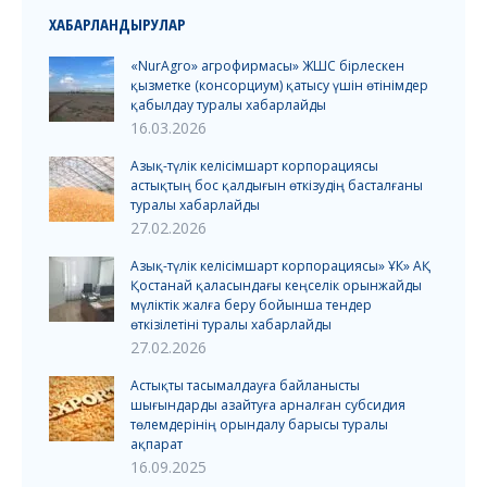
ХАБАРЛАНДЫРУЛАР
«NurAgro» агрофирмасы» ЖШС бірлескен
қызметке (консорциум) қатысу үшін өтінімдер
қабылдау туралы хабарлайды
16.03.2026
Азық-түлік келісімшарт корпорациясы
астықтың бос қалдығын өткізудің басталғаны
туралы хабарлайды
27.02.2026
Азық-түлік келісімшарт корпорациясы» ҰК» АҚ
Қостанай қаласындағы кеңселік орынжайды
мүліктік жалға беру бойынша тендер
өткізілетіні туралы хабарлайды
27.02.2026
Астықты тасымалдауға байланысты
шығындарды азайтуға арналған субсидия
төлемдерінің орындалу барысы туралы
ақпарат
16.09.2025