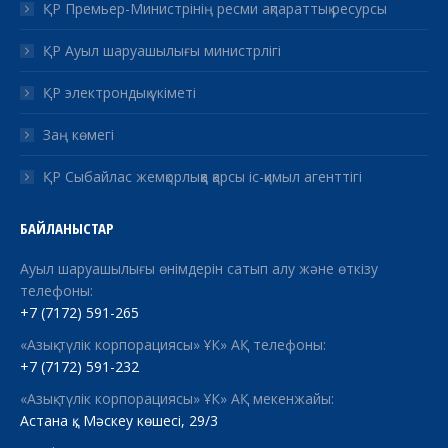
ҚР Премьер-Министрінің ресми ақпараттық ресурсы
ҚР Ауыл шаруашылығы министрлігі
ҚР электрондық үкіметі
Заң көмегі
ҚР Сыбайлас жемқорлыққа қарсы іс-қимыл агенттігі
БАЙЛАНЫСТАР
Ауыл шаруашылығы өнімдерін сатып алу және өткізу
телефоны:
+7 (7172) 591-265
«Азық-түлік корпорациясы» ҰК» АҚ телефоны:
+7 (7172) 591-232
«Азық-түлік корпорациясы» ҰК» АҚ мекенжайы:
Астана қ., Мәскеу көшесі, 29/3