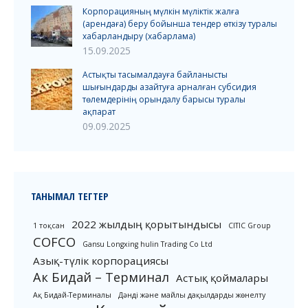
Корпорацияның мүлкін мүліктік жалға
(арендаға) беру бойынша тендер өткізу туралы
хабарландыру (хабарлама)
15.09.2025
Астықты тасымалдауға байланысты
шығындарды азайтуға арналған субсидия
төлемдерінің орындалу барысы туралы
ақпарат
09.09.2025
ТАНЫМАЛ ТЕГТЕР
2022 жылдың қорытындысы
1 тоқсан
CITIC Group
COFCO
Gansu Longxing hulin Trading Co Ltd
Азық-түлік корпорациясы
Ак Бидай – Терминал
Астық қоймалары
Ақ Бидай-Терминалы
Дәнді және майлы дақылдарды жөнелту