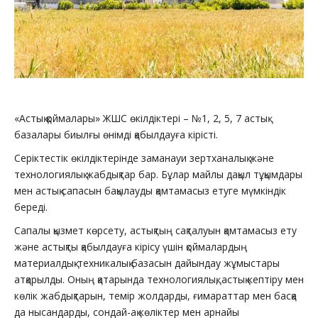
«Астық қоймалары» ЖШС өкілдіктері – №1, 2, 5, 7 астық
базалары биылғы өнімді қабылдауға кірісті.
Серіктестік өкілдіктерінде заманауи зертханалық және
технологиялық жабдықтар бар. Бұлар майлы дақыл тұқымдары
мен астық сапасын бақылауды қамтамасыз етуге мүмкіндік
береді.
Сапалы қызмет көрсету, астықтың сақталуын қамтамасыз ету
және астықты қабылдауға кірісу үшін қоймалардың
материалдық-техникалық базасын дайындау жұмыстары
атқарылды. Оның қатарында технологиялық, астық кептіру мен
көлік жабдықтарын, темір жолдарды, ғимараттар мен басқа
да нысандарды, сондай-ақ көліктер мен арнайы