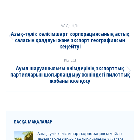
Post
АЛДЫҢҒЫ
navigation
Азық-түлік келісімшарт корпорациясының астық
саласын қолдауы және экспорт географиясын
Previous
кеңейтуі
post:
КЕЛЕСІ
Ауыл шаруашылығы өнімдерінің экспорттық
партияларын шоғырландыру жөніндегі пилоттық
Next
жобаны іске қосу
post:
БАСҚА МАҚАЛАЛАР
Азық-түлік келісімшарт корпорациясы майлы
дақылдарды қаржыландыру көлемін 2,6 есеге