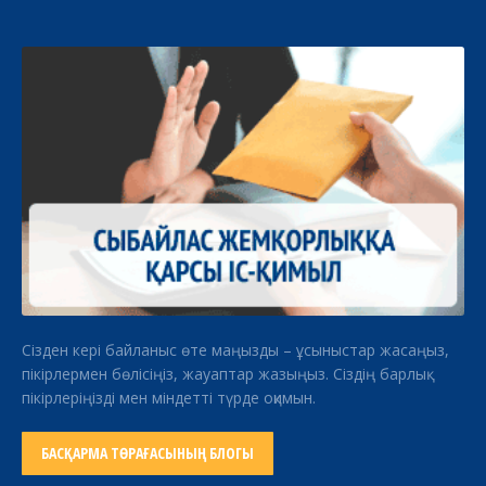
Сізден кері байланыс өте маңызды – ұсыныстар жасаңыз,
пікірлермен бөлісіңіз, жауаптар жазыңыз. Сіздің барлық
пікірлеріңізді мен міндетті түрде оқимын.
БАСҚАРМА ТӨРАҒАСЫНЫҢ БЛОГЫ