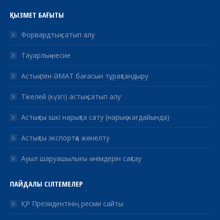
ҚЫЗМЕТ БАҒЫТЫ
Форвардтық сатып алу
Тауарлық несие
Астық пен ӘМАТ бағасын тұрақтандыру
Тікелей (күзгі) астық сатып алу
Астықты ішкі нарықта сату (нарық жағдайында)
Астықты экспортқа жөнелту
Ауыл шаруашылығы өнімдерін сақтау
ПАЙДАЛЫ СІЛТЕМЕЛЕР
ҚР Президентінің ресми сайты