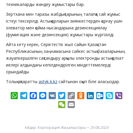
техникаларды жөндеу жұмыстары бар.
Зертхана мен таразы жабдықтарының талапқа сай жұмыс
істеуі тексерілді. Астық қорларын зиянкестерден қорғау үшін
элеватор мен қойма нысандарына дезинсекциялау
(фумигация және дезинсекция) жұмыстары жүргізілді.
Айта кету керек, Серіктестік жыл сайын Қазақстан
Республикасының заңнамасына сәйкес астық базаларының
жауапкершілігін сақтандыру арқылы электронды астық қолхат
иелері алдындағы кепілдендірілген міндеттемелерді
орындайды.
Толық ақпаратты
astyk-k.kz
сайтынан оқып біле аласыздар.
WhatsApp
Telegram
Facebook
Messenger
VK
Twitter
Copy
Odnoklassniki
LinkedIn
Outlook.com
Skype
Vibe
Link
WeChat
Email
Айдар:
Корпорация Жаңалықтары
29.08.2024