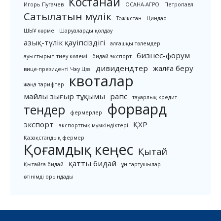
Костанай
Игорь Пугачев
ОСАНА-АГРО
Петропавл
Сатылатын мүлік
Тәжікстан
Циндао
ШЫҰ көрме
Шаруаларды қолдау
азық-түлік қауіпсіздігі
алғашқы төлемдер
бизнес-форум
ауыстырып тиеу көлемі
бидай экспорт
дивидендтер
жалға беру
вице-президенті Чжу Цзэ
квоталар
жаңа тарифтер
майлы зығыр тұқымы
рапс
тауарлық кредит
форвард
тендер
фермерлер
экспорт
ҚХР
экспорттық мүмкіндіктері
Қазақстандық фермер
Қоғамдық кеңес
Қытай
қатты бидай
Қытайға бидай
ұн тартушылар
өтінімді орындады