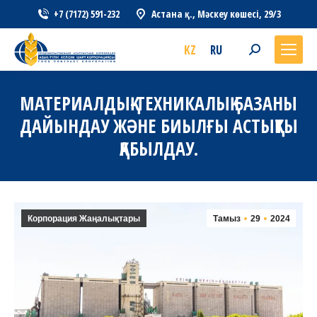
+7 (7172) 591-232
Астана қ., Мәскеу көшесі, 29/3
KZ
RU
Search:
МАТЕРИАЛДЫҚ-ТЕХНИКАЛЫҚ БАЗАНЫ
ДАЙЫНДАУ ЖӘНЕ БИЫЛҒЫ АСТЫҚТЫ
ҚАБЫЛДАУ.
Корпорация Жаңалықтары
Тамыз
29
2024