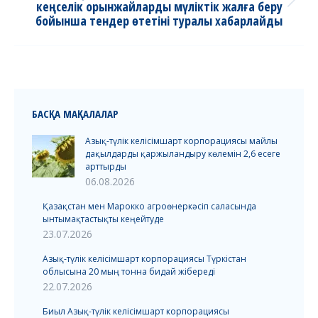
кеңселік орынжайларды мүліктік жалға беру
Next
бойынша тендер өтетіні туралы хабарлайды
post:
БАСҚА МАҚАЛАЛАР
Азық-түлік келісімшарт корпорациясы майлы
дақылдарды қаржыландыру көлемін 2,6 есеге
арттырды
06.08.2026
Қазақстан мен Марокко агроөнеркәсіп саласында
ынтымақтастықты кеңейтуде
23.07.2026
Азық-түлік келісімшарт корпорациясы Түркістан
облысына 20 мың тонна бидай жібереді
22.07.2026
Биыл Азық-түлік келісімшарт корпорациясы