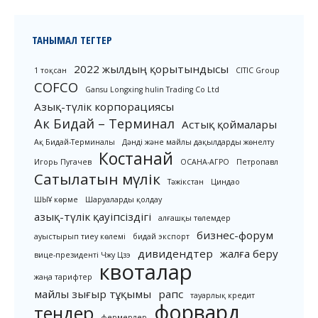
ТАНЫМАЛ ТЕГТЕР
2022 жылдың қорытындысы
1 тоқсан
CITIC Group
COFCO
Gansu Longxing hulin Trading Co Ltd
Азық-түлік корпорациясы
Ак Бидай – Терминал
Астық қоймалары
Ақ Бидай-Терминалы
Дәнді және майлы дақылдарды жөнелту
Костанай
Игорь Пугачев
ОСАНА-АГРО
Петропавл
Сатылатын мүлік
Тәжікстан
Циндао
ШЫҰ көрме
Шаруаларды қолдау
азық-түлік қауіпсіздігі
алғашқы төлемдер
бизнес-форум
ауыстырып тиеу көлемі
бидай экспорт
дивидендтер
жалға беру
вице-президенті Чжу Цзэ
квоталар
жаңа тарифтер
майлы зығыр тұқымы
рапс
тауарлық кредит
форвард
тендер
фермерлер