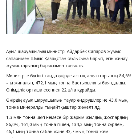
Ауыл шаруашылығы министрі Айдарбек Сапаров жұмыс
сапарымен Шығыс Қазақстан облысына барып, егін жинау
жұмыстарының барысымен танысты.
Министрге бүгінгі таңда өңірде астық алқаптарының 84,6%
– ы жиналып, 472,1 мың тонна бастырылғаны баяндалды.
Өнімділік орташа есеппен 22 ц/га құрайды.
Өңірдің ауыл шаруашылығы тауар өндірушілеріне 43,0 мың
тонна минералды тыңайтқыштар жөнелтілді.
1,3 млн тонна шөп немесе бір жарым жылдық жоспардың
86,0%, 161,0 мың тонна пішен, 134,3 мың тонна сүрлем,
46,1 мың тонна сабан және 43,7 мың тонна жем