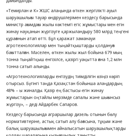
дайындалды.
«Темирлан и К» ЖШС алаңында өткен жергілікті ауыл
шаруашылығы тауар өндірушілерімен кездесу барысында
министр ағымдағы жылы көктемгі егіс жұмыстары мен егін
жинау науқанын жүргізуге қаржыландыру 580 млрд теңгені
құрағанын атап өтті. Бұл қаражат заманауи
агротехнологиялар мен тыңайтқыштарды қолдануға
бағытталған. Мәселен, өткен жылы жыл бойына 679 мың
тонна тыңайтқыш енгізілсе, қазіргі уақытта ғана 1,2 млн
тонна сатып алынды.
«Агротехнологияларды енгізудің тиімділігін өзіңіз көріп
отырсыз. Бүгінгі таңда Қазақстан бойынша алаңдардың
48% – ы жиналды. Қазір ең бастысы-егін жинау
жұмыстарын оңтайлы мерзімде сапалы және шығынсыз
жүргізу», – деді Айдарбек Сапаров.
Кездесу барысында аграршылар дизель отынын бөлу
нормативтеріне, астық сатып алу бағасына, тұқым және
балық шаруашылығымен айналысатын шаруашылықтарды
қолдау шараларына қызығушылық танытты.