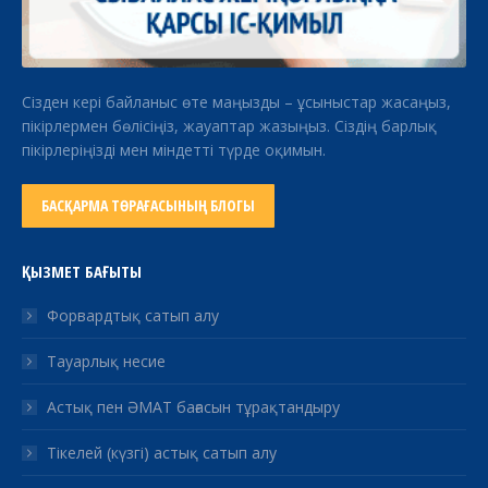
Сізден кері байланыс өте маңызды – ұсыныстар жасаңыз,
пікірлермен бөлісіңіз, жауаптар жазыңыз. Сіздің барлық
пікірлеріңізді мен міндетті түрде оқимын.
БАСҚАРМА ТӨРАҒАСЫНЫҢ БЛОГЫ
ҚЫЗМЕТ БАҒЫТЫ
Форвардтық сатып алу
Тауарлық несие
Астық пен ӘМАТ бағасын тұрақтандыру
Тікелей (күзгі) астық сатып алу