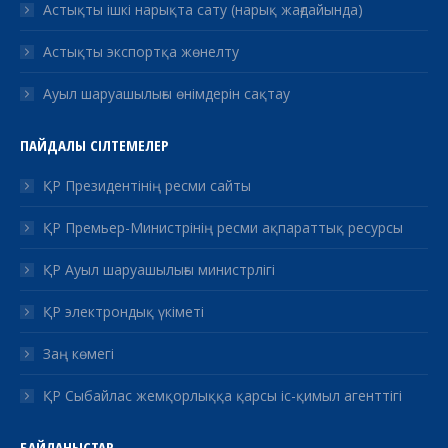
Астықты ішкі нарықта сату (нарық жағдайында)
Астықты экспортқа жөнелту
Ауыл шаруашылығы өнімдерін сақтау
ПАЙДАЛЫ СІЛТЕМЕЛЕР
ҚР Президентінің ресми сайты
ҚР Премьер-Министрінің ресми ақпараттық ресурсы
ҚР Ауыл шаруашылығы министрлігі
ҚР электрондық үкіметі
Заң көмегі
ҚР Сыбайлас жемқорлыққа қарсы іс-қимыл агенттігі
БАЙЛАНЫСТАР