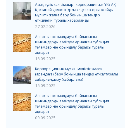
Азық-түлік келісімшарт корпорациясы» ҰК» АҚ
Қостанай қаласындағы кеңселік орынжайды
мүліктік жалға беру бойынша тендер
өткізілетіні туралы хабарлайды
27.02.2026
Астықты тасымалдауға байланысты
шығындарды азайтуға арналған субсидия
төлемдерінің орындалу барысы туралы
ақпарат
16.09.2025
Корпорацияның мүлкін мүліктік жалға
(арендаға) беру бойынша тендер өткізу туралы
хабарландыру (хабарлама)
15.09.2025
Астықты тасымалдауға байланысты
шығындарды азайтуға арналған субсидия
төлемдерінің орындалу барысы туралы
ақпарат
09.09.2025