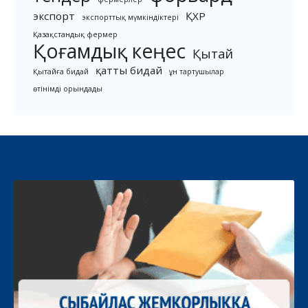
экспорт
ҚХР
экспорттық мүмкіндіктері
Қазақстандық фермер
Қоғамдық кеңес
Қытай
қатты бидай
Қытайға бидай
ұн тартушылар
өтінімді орындады