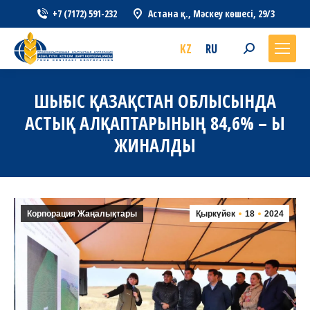
+7 (7172) 591-232
Астана қ., Мәскеу көшесі, 29/3
KZ
RU
Search:
ШЫҒЫС ҚАЗАҚСТАН ОБЛЫСЫНДА
AСТЫҚ АЛҚАПТАРЫНЫҢ 84,6% – Ы
ЖИНАЛДЫ
Корпорация Жаңалықтары
Қыркүйек
18
2024