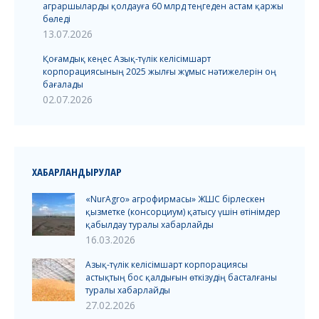
аграршыларды қолдауға 60 млрд теңгеден астам қаржы
бөледі
13.07.2026
Қоғамдық кеңес Азық-түлік келісімшарт
корпорациясының 2025 жылғы жұмыс нәтижелерін оң
бағалады
02.07.2026
ХАБАРЛАНДЫРУЛАР
«NurAgro» агрофирмасы» ЖШС бірлескен
қызметке (консорциум) қатысу үшін өтінімдер
қабылдау туралы хабарлайды
16.03.2026
Азық-түлік келісімшарт корпорациясы
астықтың бос қалдығын өткізудің басталғаны
туралы хабарлайды
27.02.2026