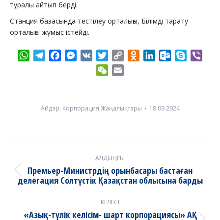
туралы айтып берді.
Станция базасында тестілеу орталығы, Білімді тарату
орталығы жұмыс істейді.
WhatsApp
Telegram
Facebook
Messenger
VK
Twitter
Copy
Odnoklassniki
LinkedIn
Outlook.com
Skype
Vibe
Link
WeChat
Email
Айдар:
Корпорация Жаңалықтары
18.09.2024
Post
АЛДЫҢҒЫ
navigation
Премьер-Министрдің орынбасары бастаған
Previous
делегация Солтүстік Қазақстан облысына барды
post:
КЕЛЕСІ
«Азық-түлік келісім- шарт корпорациясы» АҚ