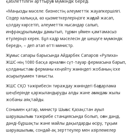
қабілеттілігін арттыруға мүмкіндік береді.
«Маңызды мәселе: бизнестің әлеуметтік жауапкершілігі.
Сіздер халыққа, өз қызметкерлеріңізге жағдай жасап,
қолдау көрсетіп, әлеуметтік нысандар салып,
инфрақұрылымды дамытып, тұрғын үймен қамтамасыз
етулеріңіз керек. Бұл кадр мәселесін де шешуге мүмкіндік
береді», – деп атап өтті министр.
Жұмыс сапары барысында Айдарбек Сапаров «Рулиха»
ЖШС-нің 1080 басқа арналған сүт-тауар фермасына барып,
қолданыстағы ферманы кеңейту жөніндегі жобаның іске
асырылуымен танысты.
ЖШС СҚО тәжірибесін тираждау жөніндегі бағдарлама
шеңберінде қаржыландыруды алды және ағымдағы жылы
жобаны аяқтайды.
Сонымен қатар, министр Шығыс Қазақстан ауыл
шаруашылығы тәжірибе станциясында болып, оған дәнді,
дәнді-бұршақты және майлы дақылдарды өсіру, тұқым
шаруашылығы, сондай-ақ зерттеулер мен әзірлемелер