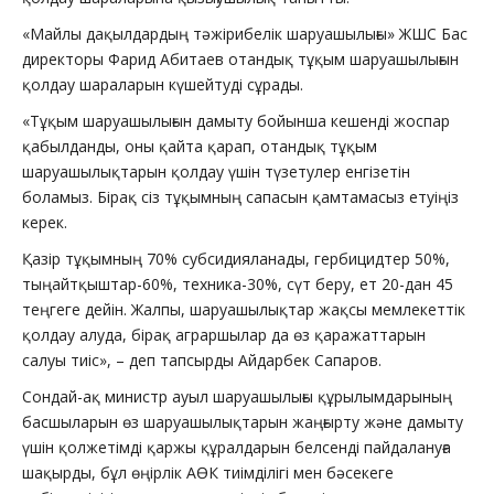
«Майлы дақылдардың тәжірибелік шаруашылығы» ЖШС Бас
директоры Фарид Абитаев отандық тұқым шаруашылығын
қолдау шараларын күшейтуді сұрады.
«Тұқым шаруашылығын дамыту бойынша кешенді жоспар
қабылданды, оны қайта қарап, отандық тұқым
шаруашылықтарын қолдау үшін түзетулер енгізетін
боламыз. Бірақ сіз тұқымның сапасын қамтамасыз етуіңіз
керек.
Қазір тұқымның 70% субсидияланады, гербицидтер 50%,
тыңайтқыштар-60%, техника-30%, сүт беру, ет 20-дан 45
теңгеге дейін. Жалпы, шаруашылықтар жақсы мемлекеттік
қолдау алуда, бірақ аграршылар да өз қаражаттарын
салуы тиіс», – деп тапсырды Айдарбек Сапаров.
Сондай-ақ министр ауыл шаруашылығы құрылымдарының
басшыларын өз шаруашылықтарын жаңғырту және дамыту
үшін қолжетімді қаржы құралдарын белсенді пайдалануға
шақырды, бұл өңірлік АӨК тиімділігі мен бәсекеге