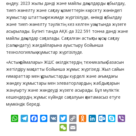
өңдеу. 2023 жылы дәнді және майлы дақылдарды қабылдау,
тиеп-жөнелту және сақтау қызметтерін көрсету жөніндегі
жұмыстар штаттық режимде жүргізілуде, өнімді қабылдау
және тиеп-жөнелту тәуліктің кез келген уақытында жүзеге
асырылады. Бүгінгі таңда АҚК-да 322 591 тонна дәнді және
майлы дақылдар сақталады. Сақталған астықты қысқы сақтау
(салқындату) жағдайларына ауыстыру бойынша
технологиялық жұмыстар жүргізілуде.
«Астық қоймалары» ЖШС өкілдіктердің техникалық базасын
жетілдіру мақсатты бойынша жұмыс жүргізеді. Жыл сайын
ғимараттар мен құрылыстарды күрделі және ағымдағы
жөндеу жұмыстары мен элеваторлардың жабдықтарын
жаңғырту және жөндеуді жүзеге асырады. Бұл мүліктік
кешендердің жұмыс күйінде сақталуын қамтамасыз етуге
мүмкіндік береді.
WhatsApp
Telegram
Facebook
Messenger
VK
Twitter
Copy
Odnoklassniki
LinkedIn
Outlook.com
Skype
Vibe
Link
WeChat
Email