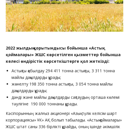
2022 жылдың қорытындысы бойынша «Астық
қоймалары» ЖШС көрсетілген қызметтер бойынша
келесі өндірістік көрсеткіштерге қол жеткізді:
Астықты қабылдау 294 411 тонна астықты, 3 311 тонна
майлы дақылдарды құрады;
жөнелту 198 350 тонна астықты, 3 054 тонна майлы
дақылдарды құрады;
дәнді және майлы дақылдарды сақтаудың орташа көлемі
тәулігіне 190 000 тоннаны құрады.
Кәсіпорынның жалғыз акционері «Азық-түлік келісім шарт
корпорациясы» ҰК» АҚ болып табылады. «Астық қоймалары»
ЖШС штат саны 336 бірлікті құрайды, оның ішінде әкімшілік