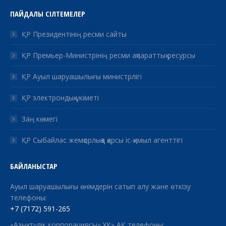
ПАЙДАЛЫ СІЛТЕМЕЛЕР
ҚР Президентінің ресми сайты
ҚР Премьер-Министрінің ресми ақпараттық ресурсы
ҚР Ауыл шаруашылығы министрлігі
ҚР электрондық үкіметі
Заң көмегі
ҚР Сыбайлас жемқорлыққа қарсы іс-қимыл агенттігі
БАЙЛАНЫСТАР
Ауыл шаруашылығы өнімдерін сатып алу және өткізу
телефоны:
+7 (7172) 591-265
«Азық-түлік корпорациясы» ҰК» АҚ телефоны: