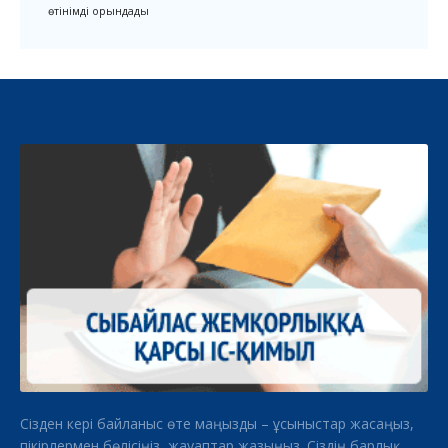
өтінімді орындады
Сізден кері байланыс өте маңызды – ұсыныстар жасаңыз,
пікірлермен бөлісіңіз, жауаптар жазыңыз. Сіздің барлық