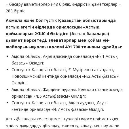
– басқару қызметкерлер і-48 бірлік, өндірістік қызметкерлер –
288 бірлік.
Ақмола және Солтүстік Қазақстан облыстарында
астық егетін өңірлерде орналасқан «Астық
қоймалары» ЖШС 4 Өкілдіге (Астық базалары)
қызмет көрсетеді, элеваторлар мен қойма үй-
жайларының жалпы көлемі 491 700 тоннаны құрайды:
Ақмола облысы, Ақкөл қаласында орналасқан «№ 1 Астық
базасы» Өкілдігі;
Солтүстік Қазақстан облысы, Ғ. Мүсірепов атындағы,
Новоишимский кентінде орналасқан «№2 Астық базасы»
Өкілдігі;
Ақмола облысы, Жарқайын ауданы, Кенская станциясында
орналасқан «№5 Астық базасы» Өкілдігі;
Солтүстік Қазақстан облысы, Ақжар ауданы, Дәуіт
кентінде орналасқан «№7 Астық базасы» Өкілдігі.
Астық базалары келесі қызмет түрлерін көрсетеді: астық пен
майлы дақылдарды қабылдау, жөнелту, сақтау, кептіру және