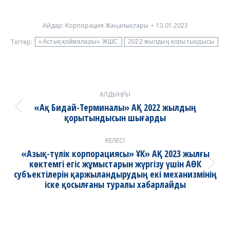
Айдар:
Корпорация Жаңалықтары
13.01.2023
Тегтер:
«Астық қоймалары» ЖШС
2022 жылдың қорытындысы
Post
АЛДЫҢҒЫ
navigation
«Ақ Бидай-Терминалы» АҚ 2022 жылдың
Previous
қорытындысын шығарды
post:
КЕЛЕСІ
«Азық-түлік корпорациясы» ҰК» АҚ 2023 жылғы
көктемгі егіс жұмыстарын жүргізу үшін АӨК
Next
субъектілерін қаржыландырудың екі механизмінің
post:
іске қосылғаны туралы хабарлайды