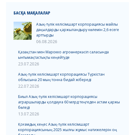
БАСҚА МАҚАЛАЛАР
Азық-түлік келісімшарт корпорациясы майлы
дақылдарды қаржыландыру көлемін 2,6 есеге
арттырды
06.08.2026
Қазақстан мен Марокко агроөнеркәсіп саласында
ынтымақтастықты кеңейтуде
23.07.2026
Азық-түлік келісімшарт корпорациясы Түркістан
облысына 20 мың тонна бидай жібереді
22.07.2026
Биыл Азық-түлік келісімшарт корпорациясы
аграршыларды қолдауға 60 млрд теңгеден астам қаржы
бөледі
13.07.2026
Қоғамдық кеңес Азық-түлік келісімшарт
корпорациясының 2025 жылғы жұмыс нәтижелерін оң