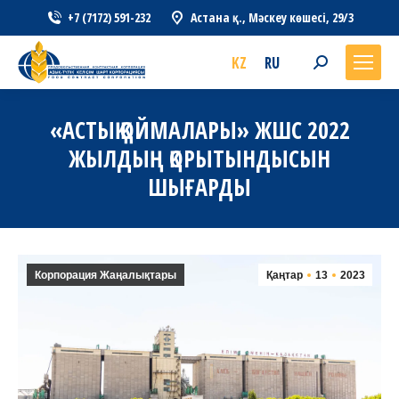
+7 (7172) 591-232
Астана қ., Мәскеу көшесі, 29/3
KZ
RU
Search:
«АСТЫҚ ҚОЙМАЛАРЫ» ЖШС 2022
ЖЫЛДЫҢ ҚОРЫТЫНДЫСЫН
ШЫҒАРДЫ
Корпорация Жаңалықтары
Қаңтар
13
2023