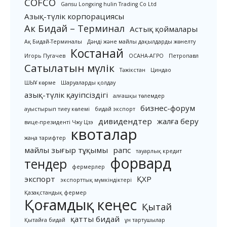
COFCO
Gansu Longxing hulin Trading Co Ltd
Азық-түлік корпорациясы
Ак Бидай – Терминал
Астық қоймалары
Ақ Бидай-Терминалы
Дәнді және майлы дақылдарды жөнелту
Костанай
Игорь Пугачев
ОСАНА-АГРО
Петропавл
Сатылатын мүлік
Тәжікстан
Циндао
ШЫҰ көрме
Шаруаларды қолдау
азық-түлік қауіпсіздігі
алғашқы төлемдер
бизнес-форум
ауыстырып тиеу көлемі
бидай экспорт
дивидендтер
жалға беру
вице-президенті Чжу Цзэ
квоталар
жаңа тарифтер
майлы зығыр тұқымы
рапс
тауарлық кредит
форвард
тендер
фермерлер
экспорт
ҚХР
экспорттық мүмкіндіктері
Қазақстандық фермер
Қоғамдық кеңес
Қытай
қатты бидай
Қытайға бидай
ұн тартушылар