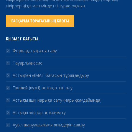
пікірлеріңізді мен міндетті түрде оқимын.
БАСҚАРМА ТӨРАҒАСЫНЫҢ БЛОГЫ
ҚЫЗМЕТ БАҒЫТЫ
Форвардтық сатып алу
Тауарлық несие
Астық пен ӘМАТ бағасын тұрақтандыру
Тікелей (күзгі) астық сатып алу
Астықты ішкі нарықта сату (нарық жағдайында)
Астықты экспортқа жөнелту
Ауыл шаруашылығы өнімдерін сақтау