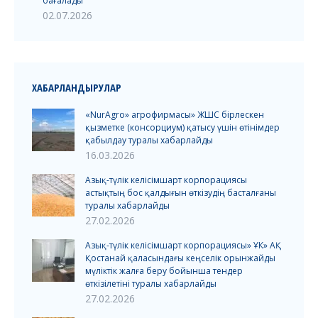
бағалады
02.07.2026
ХАБАРЛАНДЫРУЛАР
«NurAgro» агрофирмасы» ЖШС бірлескен
қызметке (консорциум) қатысу үшін өтінімдер
қабылдау туралы хабарлайды
16.03.2026
Азық-түлік келісімшарт корпорациясы
астықтың бос қалдығын өткізудің басталғаны
туралы хабарлайды
27.02.2026
Азық-түлік келісімшарт корпорациясы» ҰК» АҚ
Қостанай қаласындағы кеңселік орынжайды
мүліктік жалға беру бойынша тендер
өткізілетіні туралы хабарлайды
27.02.2026